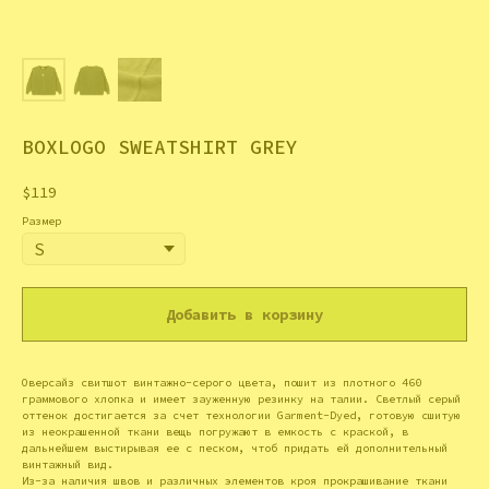
BOXLOGO SWEATSHIRT GREY
$
119
Размер
Добавить в корзину
Оверсайз свитшот винтажно-серого цвета, пошит из плотного 460
граммового хлопка и имеет зауженную резинку на талии. Светлый серый
оттенок достигается за счет технологии Garment-Dyed, готовую сшитую
из неокрашенной ткани вещь погружают в емкость с краской, в
дальнейшем выстирывая ее с песком, чтоб придать ей дополнительный
винтажный вид.
Из-за наличия швов и различных элементов кроя прокрашивание ткани