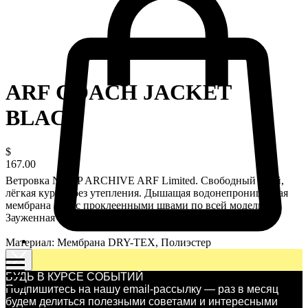
ARF COACH JACKET
BLACK
$
167.00
Ветровка NAAP ARCHIVE ARF Limited. Свободный крой,
лёгкая куртка без утепления. Дышащая водонепроницаемая
мембрана 15K с проклеенными швами по всей модели.
Зауженная талия на резинке.
Материал: Мембрана DRY-TEX, Полиэстер
БУДЬ В КУРСЕ СОБЫТИЙ
Подпишитесь на нашу email-рассылку — раз в месяц
будем делиться полезными советами и интересными