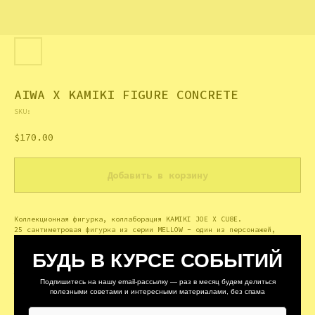
AIWA X KAMIKI FIGURE CONCRETE
SKU:
$
170.00
Добавить в корзину
Коллекционная фигурка, коллаборация KAMIKI JOE X CU8E.
25 сантиметровая фигурка из серии MELLOW - один из персонажей,
созданных Joe и его командой, совместно с CU8E
БУДЬ В КУРСЕ СОБЫТИЙ
Выпуск 2023-2024
Лимит 10
Подпишитесь на нашу email-рассылку — раз в месяц будем делиться
полезными советами и интересными материалами, без спама
Материал: Пластик